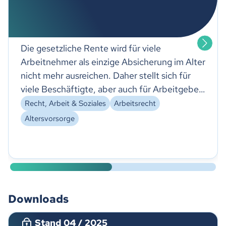
Die gesetzliche Rente wird für viele
Arbeitnehmer als einzige Absicherung im Alter
nicht mehr ausreichen. Daher stellt sich für
viele Beschäftigte, aber auch für Arbeitgeber
die Frage, welche zusätzlichen Möglichkeiten
Recht, Arbeit & Soziales
Arbeitsrecht
der Altersvorsorge existieren und sich im
Altersvorsorge
konkreten Fall anbieten.
Downloads
Stand 04 / 2025