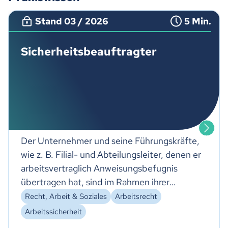
Stand 03 / 2026
5 Min.
Sicherheitsbeauftragter
Der Unternehmer und seine Führungskräfte,
wie z. B. Filial- und Abteilungsleiter, denen er
arbeitsvertraglich Anweisungsbefugnis
übertragen hat, sind im Rahmen ihrer
Befugnis für das Wohl des Betriebes und
Recht, Arbeit & Soziales
Arbeitsrecht
damit auch für die Arbeitssicherheit und den
Arbeitssicherheit
Gesundheitsschutz der Mitarbeiter