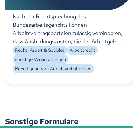
Nach der Rechtsprechung des
Bundesarbeitsgerichts können
Arbeitsvertragsparteien zulässig vereinbaren,
dass Ausbildungskosten, die der Arbeitgeber
für den Arbeitnehmer aufgewendet hat, von
Recht, Arbeit & Soziales
Arbeitsrecht
diesem zurück-zuzahlen sind, wenn der
sonstige Vereinbarungen
Arbeitnehmer das Arbeitsverhältnis vor
Beendigung von Arbeitsverhältnissen
Ablauf einer bestimmten Frist beendet (vgl.
BAG AP Nr. 8 zu § 611 BGB,
Ausbildungsbeihilfe).
Sonstige Formulare