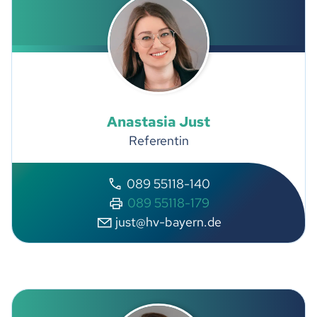
Anastasia
Just
Referentin
089 55118-140
089 55118-179
j
st
hv-b
y
rn
d