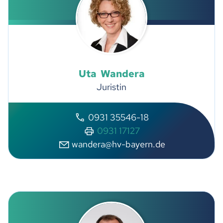
Uta
Wandera
Juristin
0931 35546-18
0931 17127
w
nd
r
hv-b
y
rn
d