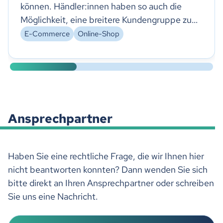
können. Händler:innen haben so auch die
Möglichkeit, eine breitere Kundengruppe zu
erreichen und die Kundenbindung zu erhöhen.
E-Commerce
Online-Shop
Jedoch gibt es eine Reihe von Fragen, die sich
Händler stellen sollten, bevor sie einen
Online-Shop anbieten.
Ansprechpartner
Haben Sie eine rechtliche Frage, die wir Ihnen hier
nicht beantworten konnten? Dann wenden Sie sich
bitte direkt an Ihren Ansprechpartner oder schreiben
Sie uns eine Nachricht.