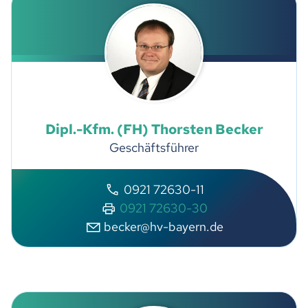
Dipl.-Kfm. (FH)
Thorsten
Becker
Geschäftsführer
0921 72630-11
0921 72630-30
b
ck
r
hv-b
y
rn
d