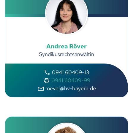
Andrea
Röver
Syndikusrechtsanwältin
0941 60409-13
0941 60409-99
r
v
r
hv-b
y
rn
d