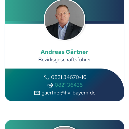
Andreas
Gärtner
Bezirksgeschäftsführer
0821 34670-16
0821 36435
g
rtn
r
hv-b
y
rn
d