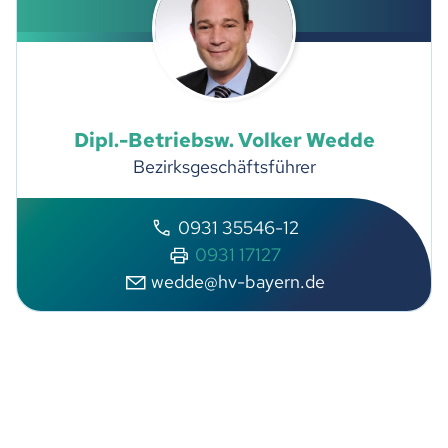
Dipl.-Betriebsw.
Volker
Wedde
Bezirksgeschäftsführer
0931 35546-12
0931 17127
w
dd
hv-b
y
rn
d