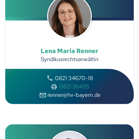
Lena Maria
Renner
Syndikusrechtsanwältin
0821 34670-18
0821 36435
r
nn
r
hv-b
y
rn
d