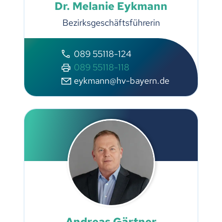
Dr. Melanie Eykmann
Bezirksgeschäftsführerin
089 55118-124
089 55118-118
eykmann@hv-bayern.de
Andreas Gärtner