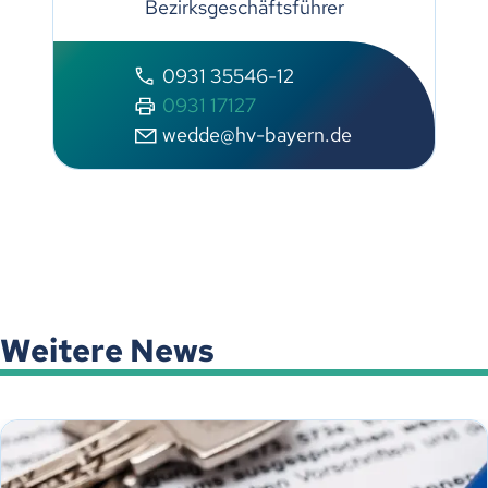
Bezirksgeschäftsführer
0931 35546-12
0931 17127
wedde@hv-bayern.de
Weitere News