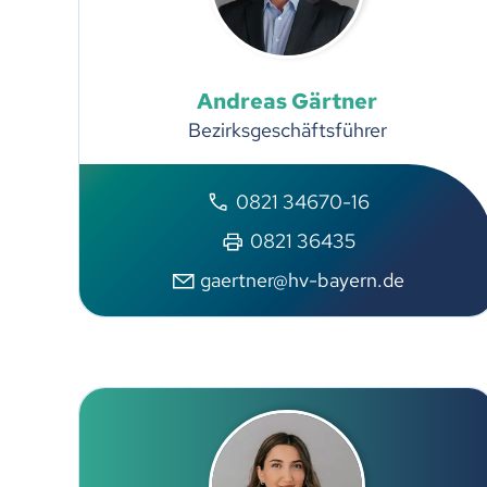
Andreas
Gärtner
Bezirksgeschäftsführer
0821 34670-16
0821 36435
gaertner@hv-bayern.de