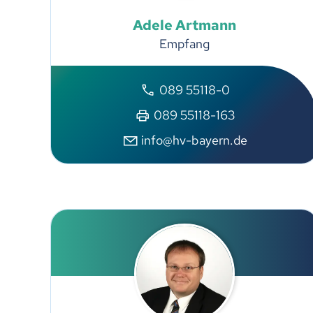
Adele
Artmann
Empfang
089 55118-0
089 55118-163
info@hv-bayern.de