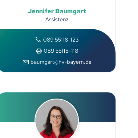
Jennifer
Baumgart
Assistenz
089 55118-123
089 55118-118
baumgart@hv-bayern.de