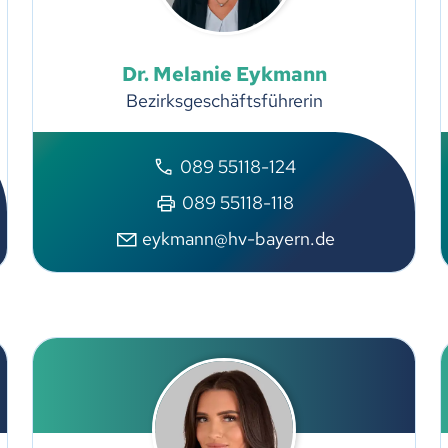
Dr.
Melanie
Eykmann
Bezirksgeschäftsführerin
089 55118-124
089 55118-118
eykmann@hv-bayern.de