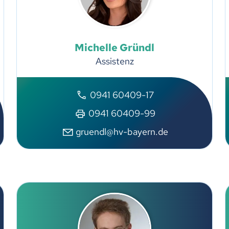
Michelle
Gründl
Assistenz
0941 60409-17
0941 60409-99
gruendl@hv-bayern.de