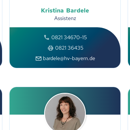
Kristina
Bardele
Assistenz
0821 34670-15
0821 36435
bardele@hv-bayern.de