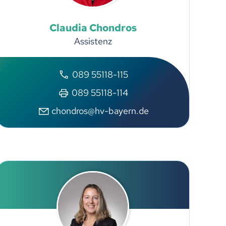
Claudia
Chondros
Assistenz
089 55118-115
089 55118-114
chondros@hv-bayern.de