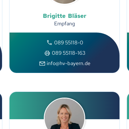
Brigitte
Bläser
Empfang
089 55118-0
089 55118-163
info@hv-bayern.de