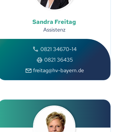
Sandra
Freitag
Assistenz
0821 34670-14
0821 36435
freitag@hv-bayern.de