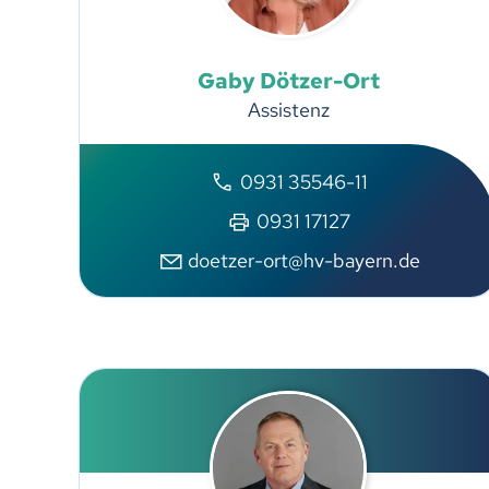
Gaby
Dötzer-Ort
Assistenz
0931 35546-11
0931 17127
doetzer-ort@hv-bayern.de