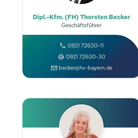
Dipl.-Kfm. (FH)
Thorsten
Becker
Geschäftsführer
0921 72630-11
0921 72630-30
becker@hv-bayern.de