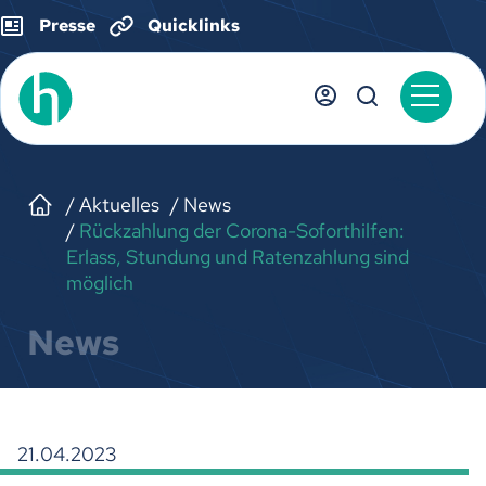
Presse
Quicklinks
Aktuelles
News
Rückzahlung der Corona-Soforthilfen:
Erlass, Stundung und Ratenzahlung sind
möglich
News
21.04.2023