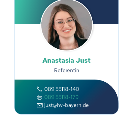
Anastasia Just
Referentin
089 55118-140
089 55118-179
just@hv-bayern.de