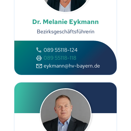
Dr. Melanie Eykmann
Bezirksgeschäftsführerin
089 55118-124
089 55118-118
eykmann@hv-bayern.de