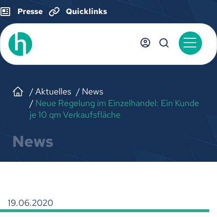
Presse
Quicklinks
Aktuelles
News
Neue Regelung im Einzelhandel: Ein Kunde
je 10 qm Verkaufsfläche
News
19.06.2020