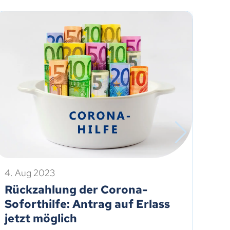
4. Aug 2023
16.
Rückzahlung der Corona-
Rü
Soforthilfe: Antrag auf Erlass
So
jetzt möglich
bi