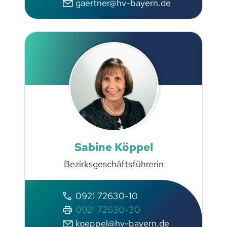
gaertner@hv-bayern.de
Sabine Köppel
Bezirksgeschäftsführerin
0921 72630-10
0921 72630-30
koeppel@hv-bayern.de