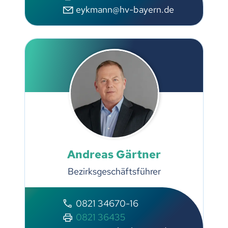
eykmann@hv-bayern.de
Andreas Gärtner
Bezirksgeschäftsführer
0821 34670-16
0821 36435