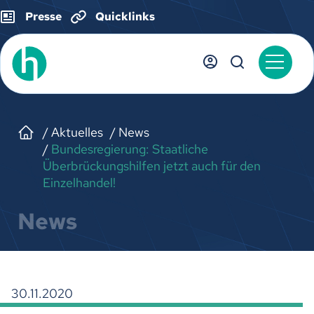
Presse
Quicklinks
Aktuelles
News
Bundesregierung: Staatliche
Überbrückungshilfen jetzt auch für den
Einzelhandel!
News
30.11.2020