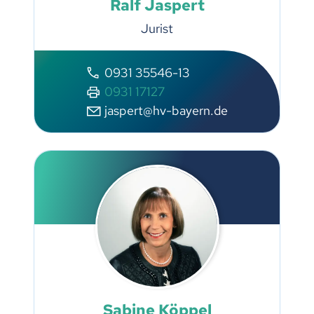
Ralf Jaspert
Jurist
0931 35546-13
0931 17127
jaspert@hv-bayern.de
Sabine Köppel