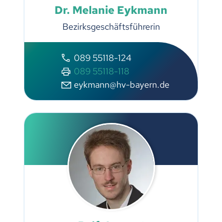
Dr. Melanie Eykmann
Bezirksgeschäftsführerin
089 55118-124
089 55118-118
eykmann@hv-bayern.de