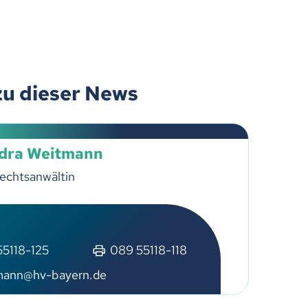
zu dieser News
dra Weitmann
echtsanwältin
5118-125
089 55118-118
mann@hv-bayern.de