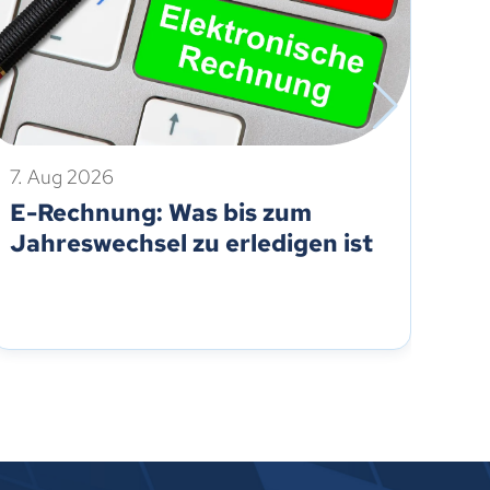
7. Aug 2026
7. 
E-Rechnung: Was bis zum
Tr
Jahreswechsel zu erledigen ist
Ar
Hi