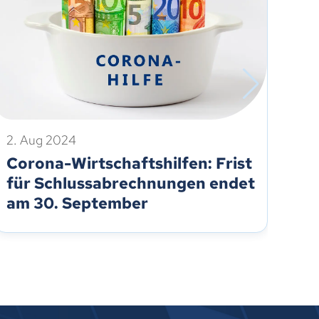
2. Aug 2024
24.
Corona-Wirtschaftshilfen: Frist
Co
für Schlussabrechnungen endet
Je
am 30. September
ei