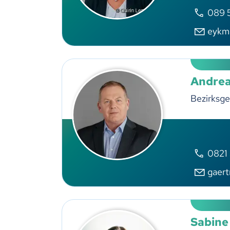
089 
eykm
Andrea
Bezirksge
0821
gaer
Sabine