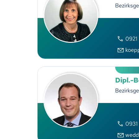
Bezirksge
0921
koep
Dipl.-
Bezirksge
0931
wedd