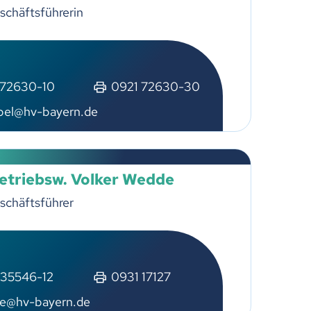
schäftsführerin
 72630-10
0921 72630-30
pel@hv-bayern.de
Betriebsw. Volker Wedde
schäftsführer
 35546-12
0931 17127
e@hv-bayern.de