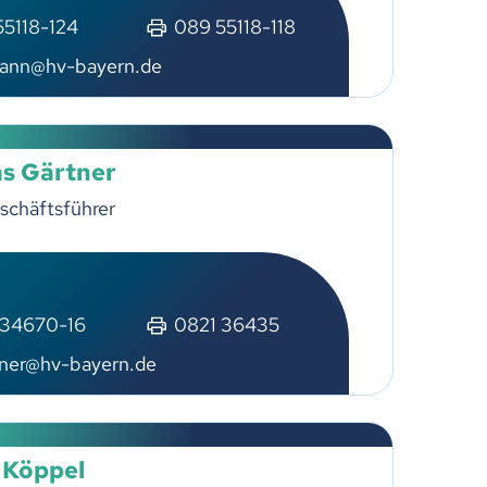
55118-124
089 55118-118
ann@hv-bayern.de
s Gärtner
schäftsführer
 34670-16
0821 36435
tner@hv-bayern.de
 Köppel