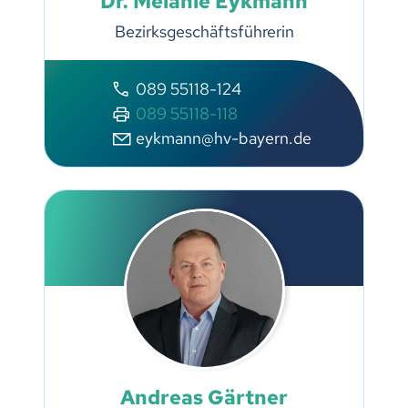
Dr. Melanie Eykmann
Bezirksgeschäftsführerin
089 55118-124
089 55118-118
eykmann@hv-bayern.de
Andreas Gärtner