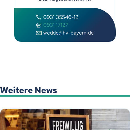
0931 35546-12
0931 17127
wedde@hv-bayern.de
Weitere News