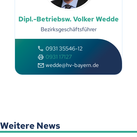
Dipl.-Betriebsw. Volker Wedde
Bezirksgeschäftsführer
0931 35546-12
0931 17127
wedde@hv-bayern.de
Weitere News