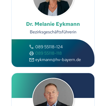
Dr. Melanie Eykmann
Bezirksgeschäftsführerin
089 55118-124
089 55118-118
eykmann@hv-bayern.de