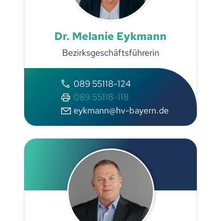
Dr. Melanie Eykmann
Bezirksgeschäftsführerin
089 55118-124
089 55118-118
eykmann@hv-bayern.de