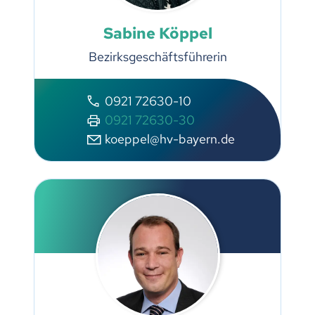
Sabine Köppel
Bezirksgeschäftsführerin
0921 72630-10
0921 72630-30
koeppel@hv-bayern.de