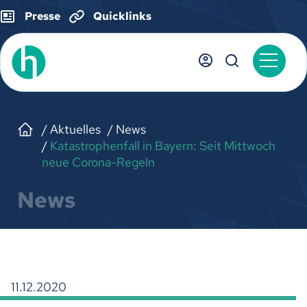
Presse
Quicklinks
Aktuelles
News
Katastrophenfall in Bayern: Seit Mittwoch
neue Corona-Regeln
News
11.12.2020