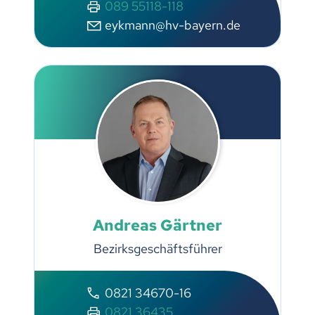
089 55118-118
eykmann@hv-bayern.de
Andreas Gärtner
Bezirksgeschäftsführer
0821 34670-16
0821 36435