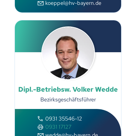
koeppel@hv-bayern.de
Dipl.-Betriebsw. Volker Wedde
Bezirksgeschäftsführer
0931 35546-12
0931 17127
wedde@hv-bayern.de