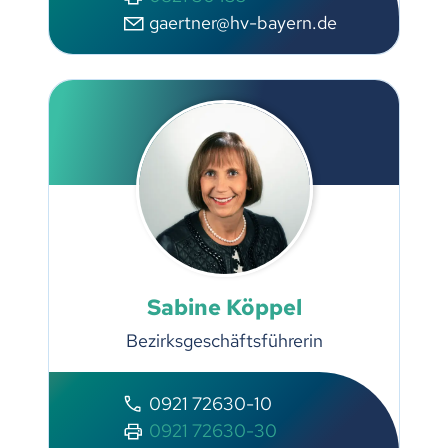
gaertner@hv-bayern.de
Sabine Köppel
Bezirksgeschäftsführerin
0921 72630-10
0921 72630-30