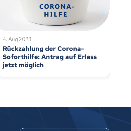
4. Aug 2023
16.
Rückzahlung der Corona-
Rü
Soforthilfe: Antrag auf Erlass
So
jetzt möglich
bi