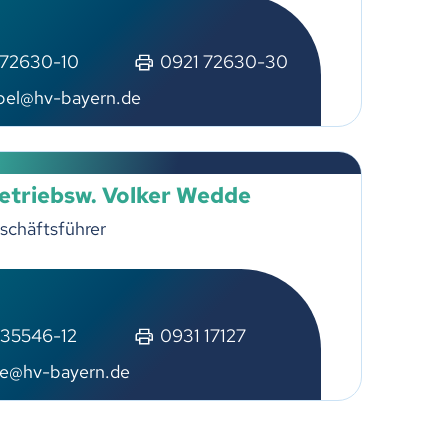
 72630-10
0921 72630-30
pel@hv-bayern.de
Betriebsw. Volker Wedde
schäftsführer
 35546-12
0931 17127
e@hv-bayern.de