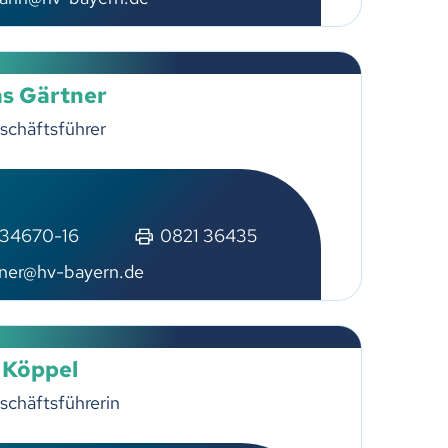
s Gärtner
schäftsführer
 34670-16
0821 36435
tner@hv-bayern.de
 Köppel
schäftsführerin