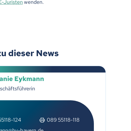
-Juristen
wenden.
zu dieser News
lanie Eykmann
schäftsführerin
55118-124
089 55118-118
ann@hv-bayern.de