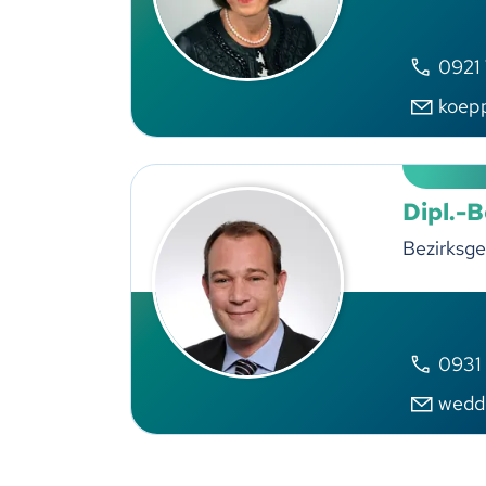
0921
koep
Dipl.-
Bezirksge
0931
wedd