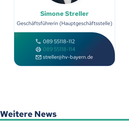
Simone Streller
Geschäftsführerin (Hauptgeschäftsstelle)
089 55118-112
089 55118-114
streller@hv-bayern.de
Weitere News