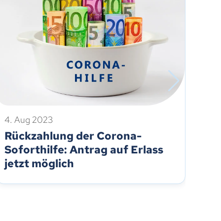
4. Aug 2023
16.
Rückzahlung der Corona-
Rü
Soforthilfe: Antrag auf Erlass
So
jetzt möglich
bi