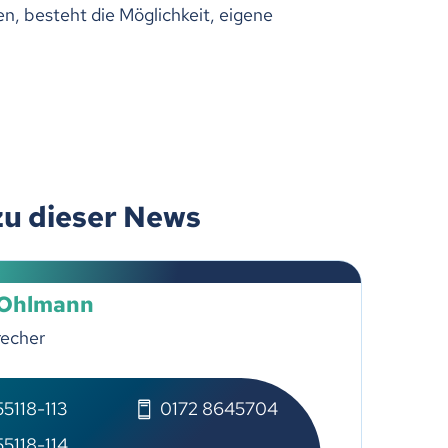
n, besteht die Möglichkeit, eigene
zu dieser News
 Ohlmann
recher
5118-113
0172 8645704
5118-114