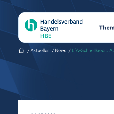
The
Aktuelles
News
LfA-Schnellkredit: A