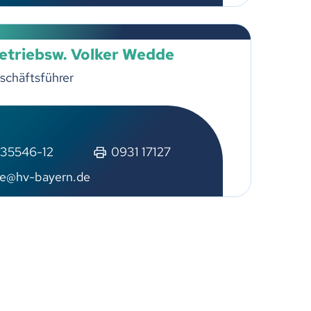
Betriebsw. Volker Wedde
schäftsführer
 35546-12
0931 17127
e@hv-bayern.de