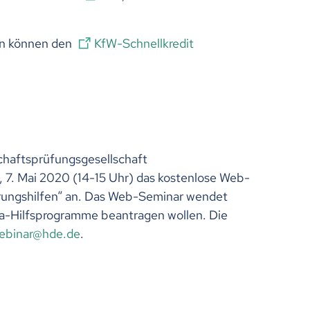
rn können den
KfW-Schnellkredit
chaftsprüfungsgesellschaft
7. Mai 2020 (14-15 Uhr) das kostenlose Web-
erungshilfen“ an. Das Web-Seminar wendet
na-Hilfsprogramme beantragen wollen. Die
b
n
r
hd
d
.