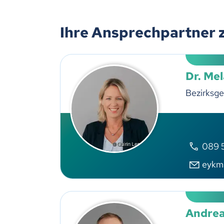
Ihre Ansprechpartner 
Dr. Me
Bezirksge
089 
eykm
Andrea