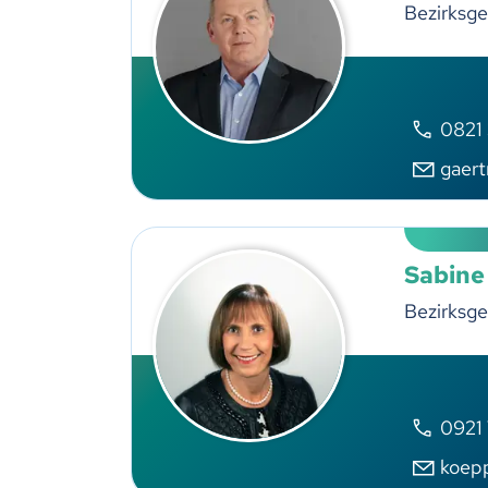
Bezirksge
0821
gaer
Sabine
Bezirksge
0921
koep