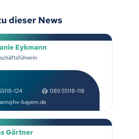
zu dieser News
lanie Eykmann
schäftsführerin
55118-124
089 55118-118
ann@hv-bayern.de
s Gärtner