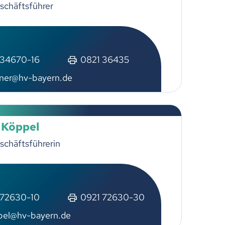
schäftsführer
 34670-16
0821 36435
tner@hv-bayern.de
 Köppel
schäftsführerin
 72630-10
0921 72630-30
pel@hv-bayern.de