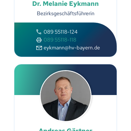
Dr. Melanie Eykmann
Bezirksgeschäftsführerin
089 55118-124
089 55118-118
eykmann@hv-bayern.de
Andreas Gärtner