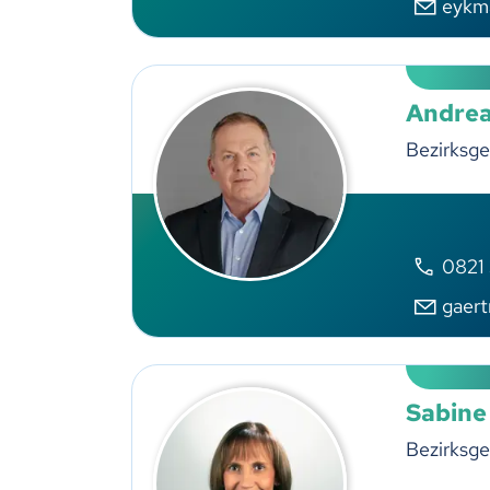
eykm
Andrea
Bezirksge
0821
gaer
Sabine
Bezirksge