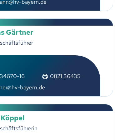
ann@hv-bayern.de
s Gärtner
schäftsführer
 34670-16
0821 36435
tner@hv-bayern.de
 Köppel
schäftsführerin