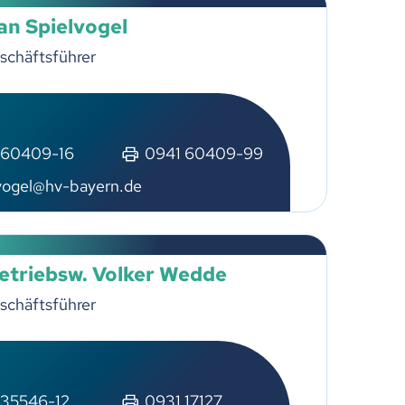
an Spielvogel
schäftsführer
 60409-16
0941 60409-99
vogel@hv-bayern.de
Betriebsw. Volker Wedde
schäftsführer
 35546-12
0931 17127