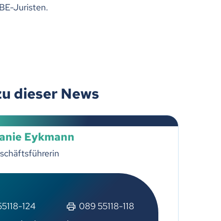
BE-Juristen.
zu dieser News
lanie Eykmann
schäftsführerin
55118-124
089 55118-118