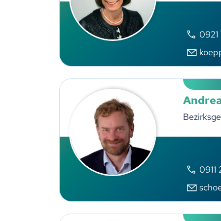
0921
koep
Andrea
Bezirksge
0911
scho