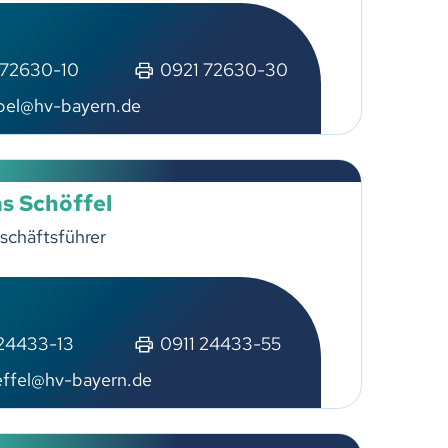
 72630-10
0921 72630-30
pel@hv-bayern.de
s Schöffel
schäftsführer
 24433-13
0911 24433-55
effel@hv-bayern.de