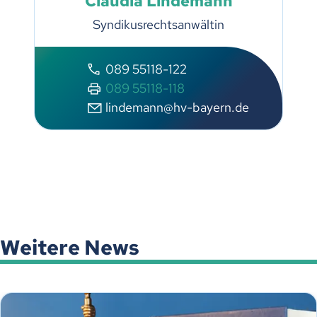
Claudia Lindemann
Syndikusrechtsanwältin
089 55118-122
089 55118-118
lindemann@hv-bayern.de
Weitere News