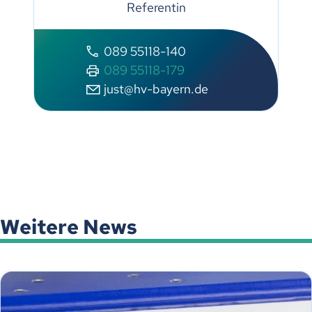
Referentin
089 55118-140
089 55118-179
just@hv-bayern.de
Weitere News