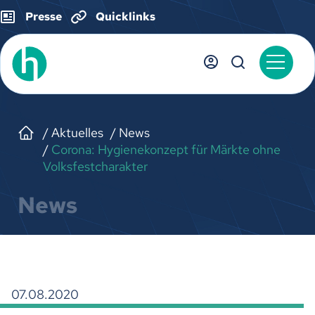
Presse
Quicklinks
Aktuelles
News
Corona: Hygienekonzept für Märkte ohne
Volksfestcharakter
News
07.08.2020