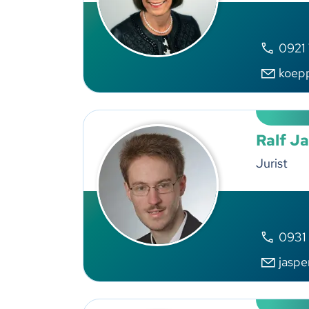
0921
k
p
Ralf J
Jurist
0931
j
sp