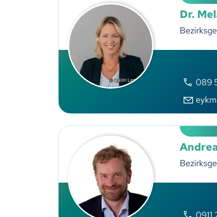
Dr. Me
Bezirksge
089 
ykm
Andrea
Bezirksge
0911