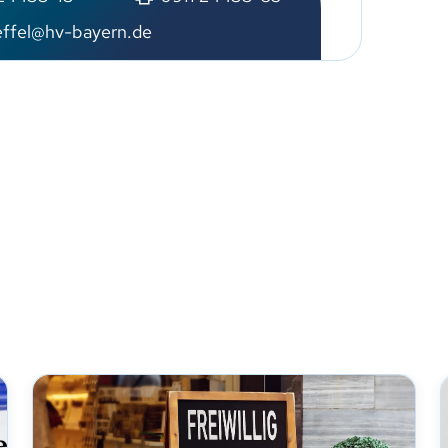
ff
l
hv-b
y
rn
d