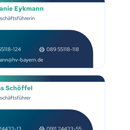
lanie Eykmann
schäftsführerin
55118-124
089 55118-118
nn
hv-b
y
rn
d
s Schöffel
schäftsführer
 24433-13
0911 24433-55