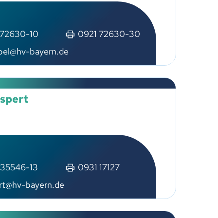
 72630-10
0921 72630-30
p
l
hv-b
y
rn
d
aspert
 35546-13
0931 17127
rt
hv-b
y
rn
d