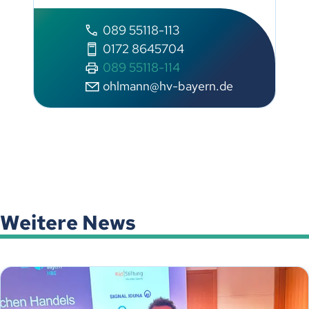
089 55118-113
0172 8645704
089 55118-114
ohlmann@hv-bayern.de
Weitere News