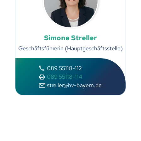
Simone Streller
Geschäftsführerin (Hauptgeschäftsstelle)
089 55118-112
089 55118-114
streller@hv-bayern.de