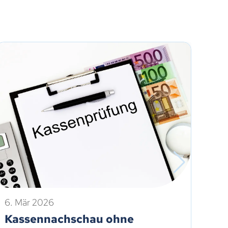
6. Mär 2026
20.
Kassennachschau ohne
Un