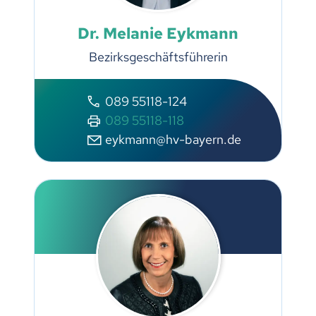
Dr. Melanie Eykmann
Bezirksgeschäftsführerin
089 55118-124
089 55118-118
eykmann@hv-bayern.de