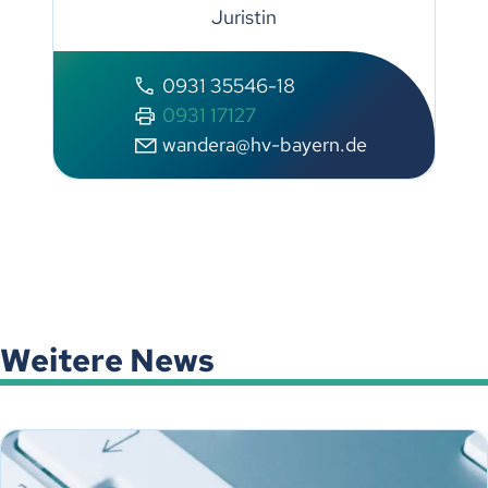
Juristin
0931 35546-18
0931 17127
wandera@hv-bayern.de
Weitere News