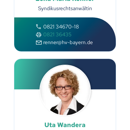
Syndikusrechtsanwältin
0821 34670-18
0821 36435
renner@hv-bayern.de
Uta Wandera