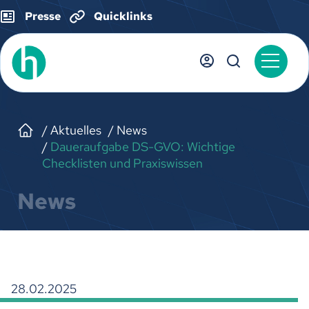
Presse
Quicklinks
Aktuelles
News
Daueraufgabe DS-GVO: Wichtige
Checklisten und Praxiswissen
News
28.02.2025