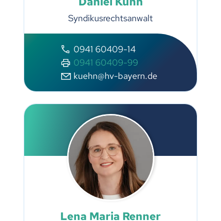
Daniel Kühn
Syndikusrechtsanwalt
0941 60409-14
0941 60409-99
kuehn@hv-bayern.de
Lena Maria Renner