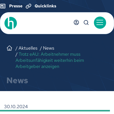
Presse
Quicklinks
Aktuelles
News
Trotz eAU: Arbeitnehmer muss
Arbeitsunfähigkeit weiterhin beim
Arbeitgeber anzeigen
News
30.10.2024