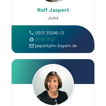
Ralf Jaspert
Jurist
0931 35546-13
0931 17127
jaspert@hv-bayern.de