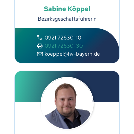
Sabine Köppel
Bezirksgeschäftsführerin
0921 72630-10
0921 72630-30
koeppel@hv-bayern.de