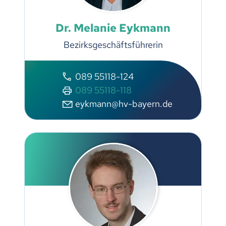
Dr. Melanie Eykmann
Bezirksgeschäftsführerin
089 55118-124
089 55118-118
eykmann@hv-bayern.de