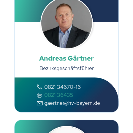
Andreas Gärtner
Bezirksgeschäftsführer
0821 34670-16
0821 36435
gaertner@hv-bayern.de