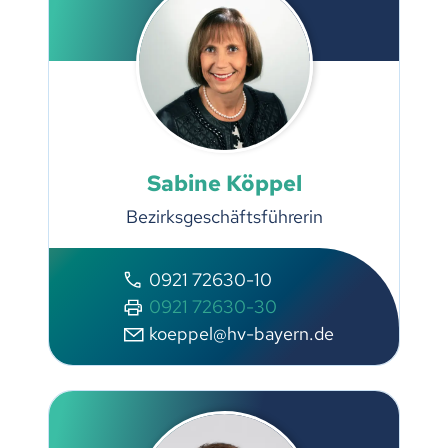
Sabine Köppel
Bezirksgeschäftsführerin
0921 72630-10
0921 72630-30
koeppel@hv-bayern.de