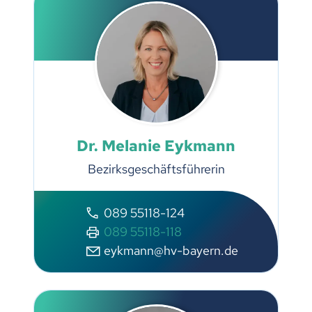
Dr. Melanie Eykmann
Bezirksgeschäftsführerin
089 55118-124
089 55118-118
eykmann@hv-bayern.de