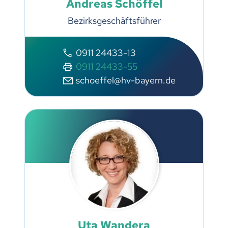
Andreas Schöffel
Bezirksgeschäftsführer
0911 24433-13
0911 24433-55
sch
ff
l
hv-b
y
rn
d
Uta Wandera