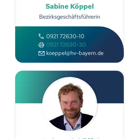
Sabine Köppel
Bezirksgeschäftsführerin
0921 72630-10
0921 72630-30
k
pp
l
hv-b
y
rn
d