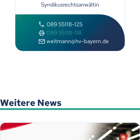
Syndikusrechtsanwältin
089 55118-125
089 55118-118
w
tm
nn
hv-b
y
rn
d
Weitere News