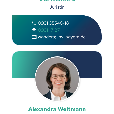
Juristin
0931 35546-18
0931 17127
w
nd
r
hv-b
y
rn
d
Alexandra Weitmann