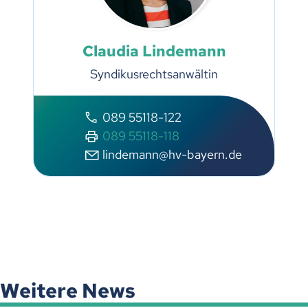
Claudia Lindemann
Syndikusrechtsanwältin
089 55118-122
089 55118-118
lindemann@hv-bayern.de
Weitere News