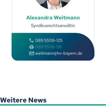
Alexandra Weitmann
Syndikusrechtsanwältin
089 55118-125
089 55118-118
weitmann@hv-bayern.de
Weitere News