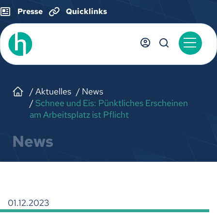
Presse
Quicklinks
Aktuelles
News
Schnee und Eis: Pünktliches Erscheinen
am Arbeitsplatz ist Pflicht
News
01.12.2023