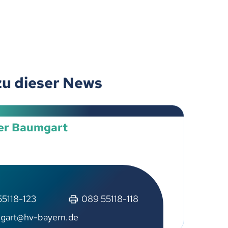
zu dieser News
er Baumgart
55118-123
089 55118-118
gart@hv-bayern.de