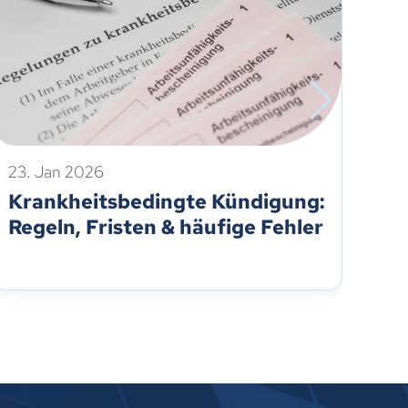
23. Jan 2026
21.
Krankheitsbedingte Kündigung:
Kü
Regeln, Fristen & häufige Fehler
Re
Fe