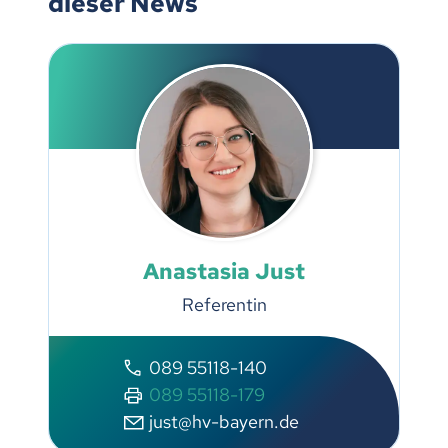
dieser News
Anastasia Just
Referentin
089 55118-140
089 55118-179
just@hv-bayern.de