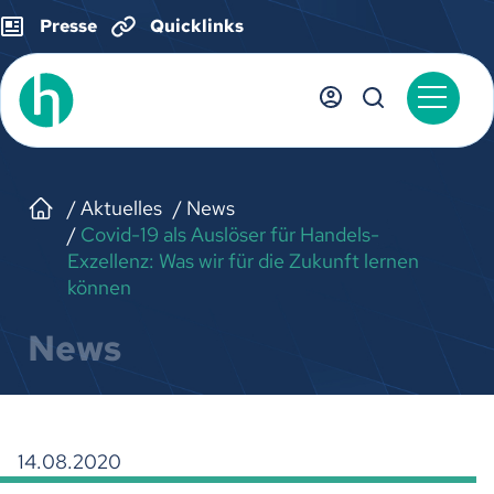
Presse
Quicklinks
Aktuelles
News
Covid-19 als Auslöser für Handels-
Exzellenz: Was wir für die Zukunft lernen
können
News
14.08.2020