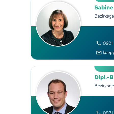
Sabine
Bezirksge
0921
koep
Dipl.-
Bezirksge
0931