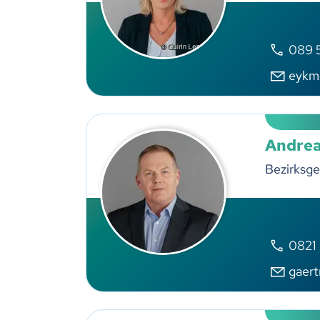
089 
eykm
Andrea
Bezirksge
0821
gaer