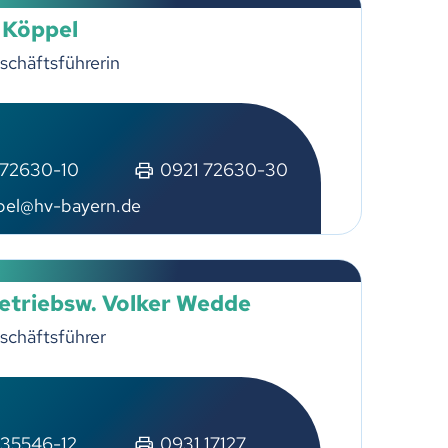
 Köppel
schäftsführerin
 72630-10
0921 72630-30
pel@hv-bayern.de
Betriebsw. Volker Wedde
schäftsführer
 35546-12
0931 17127