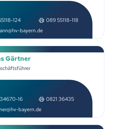
55118-124
089 55118-118
ann@hv-bayern.de
s Gärtner
schäftsführer
 34670-16
0821 36435
tner@hv-bayern.de