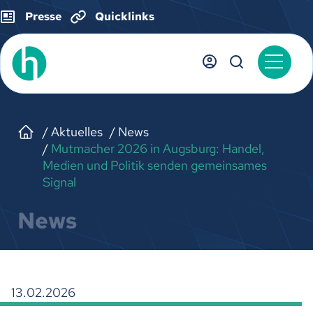
Presse
Quicklinks
Aktuelles
News
Mutmacher 2026 in Augsburg: Handel,
Medien und Politik senden gemeinsames
Signal
News
13.02.2026