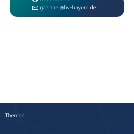
gaertner@hv-bayern.de
Themen