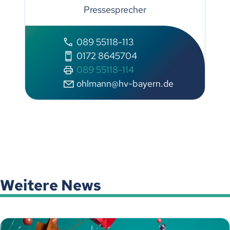
Pressesprecher
089 55118-113
0172 8645704
089 55118-114
ohlmann@hv-bayern.de
Weitere News