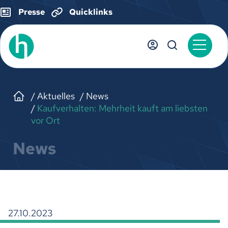
Presse
Quicklinks
Aktuelles
News
Kaufverhalten: Mehrheit kauft am liebsten
vor Ort
News
27.10.2023