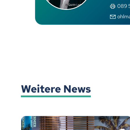
089 5
ohlm
Weitere News