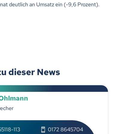
at deutlich an Umsatz ein (-9,6 Prozent).
zu dieser News
 Ohlmann
recher
5118-113
0172 8645704