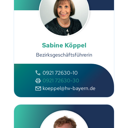
Sabine Köppel
Bezirksgeschäftsführerin
0921 72630-10
0921 72630-30
koeppel@hv-bayern.de