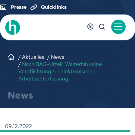
Presse
Quicklinks
Aktuelles
News
Nach BAG-Urteil: Weiterhin keine
Verpflichtung zur elektronischen
Arbeitszeiterfassung
News
09.12.2022