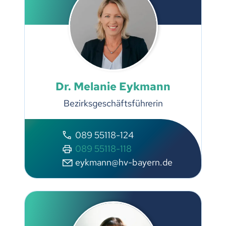
Dr. Melanie Eykmann
Bezirksgeschäftsführerin
089 55118-124
089 55118-118
eykmann@hv-bayern.de