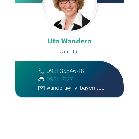
Uta Wandera
Juristin
0931 35546-18
0931 17127
wandera@hv-bayern.de