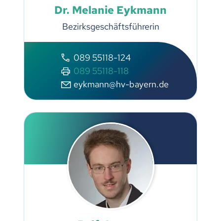
Dr. Melanie Eykmann
Bezirksgeschäftsführerin
089 55118-124
089 55118-118
eykmann@hv-bayern.de