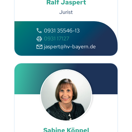
Ralf Jaspert
Jurist
0931 35546-13
0931 17127
jaspert@hv-bayern.de
Sabine Köppel