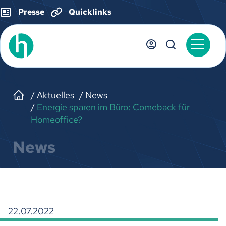
Presse
Quicklinks
Aktuelles
News
Energie sparen im Büro: Comeback für
Homeoffice?
News
22.07.2022