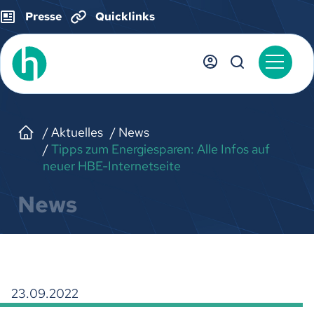
Presse
Quicklinks
Aktuelles
News
Tipps zum Energiesparen: Alle Infos auf
neuer HBE-Internetseite
News
23.09.2022