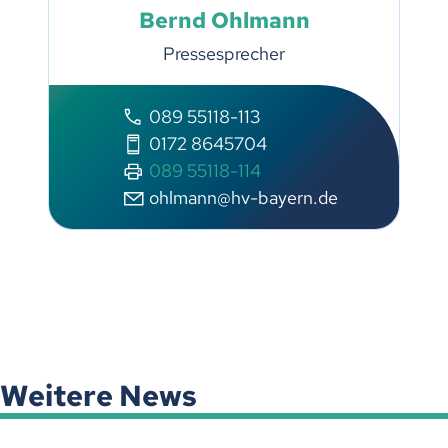
Bernd Ohlmann
Pressesprecher
089 55118-113
0172 8645704
089 55118-114
ohlmann@hv-bayern.de
Weitere News