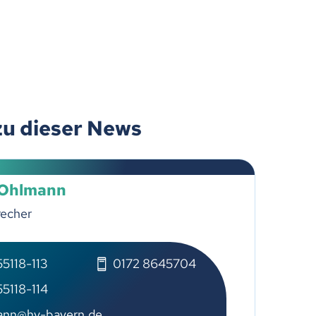
zu dieser News
 Ohlmann
recher
5118-113
0172 8645704
5118-114
ann@hv-bayern.de