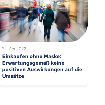
22. Apr 2022
8. 
Einkaufen ohne Maske:
Ge
Erwartungsgemäß keine
Ma
positiven Auswirkungen auf die
St
Umsätze
Ei