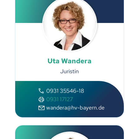
Uta Wandera
Juristin
0931 35546-18
0931 17127
wandera@hv-bayern.de