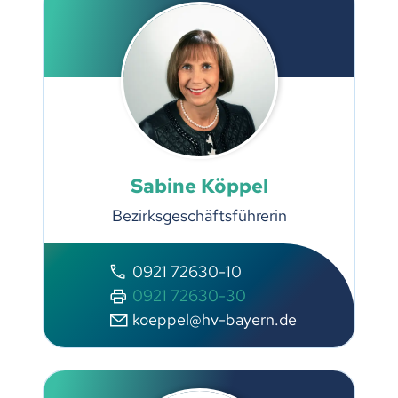
Sabine Köppel
Bezirksgeschäftsführerin
0921 72630-10
0921 72630-30
koeppel@hv-bayern.de