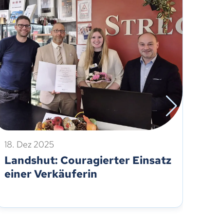
18. Dez 2025
4. 
Landshut: Couragierter Einsatz
Re
einer Verkäuferin
Ka