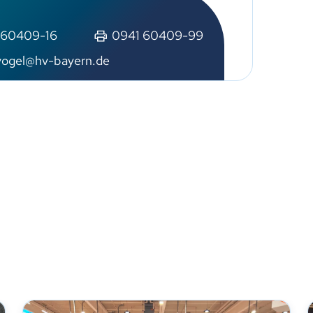
 60409-16
0941 60409-99
vogel@hv-bayern.de