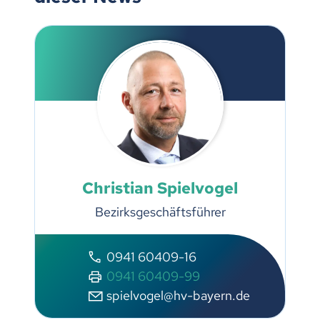
Christian Spielvogel
Bezirksgeschäftsführer
0941 60409-16
0941 60409-99
spielvogel@hv-bayern.de