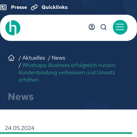
Presse
Quicklinks
Aktuelles
News
Whatsapp Business erfolgreich nutzen:
Kundenbindung verbessern und Umsatz
erhöhen
News
24.05.2024