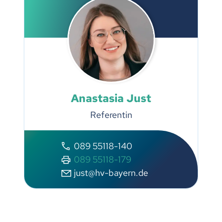
Anastasia Just
Referentin
089 55118-140
089 55118-179
just@hv-bayern.de