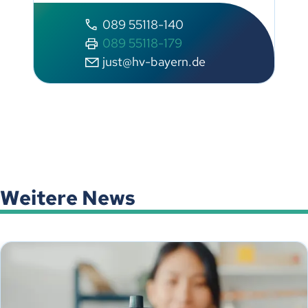
089 55118-140
089 55118-179
just@hv-bayern.de
Weitere News